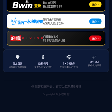
项目动态
青云谱区警民路等4条市政道路工程快讯
2025-07-17
炎夏暴雨无阻，绿化建设者书写责任担当
2025-06-18
北二环一期项目承台墩柱施工圆满收官 按下年度目标
2025-06-11