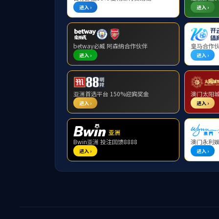
资讯中心
集团新闻
通知公告
项目动态
工程业绩
品牌工程
工程展示
在建工程
党群纪检
党建工作
纪检监察
工会工作
企业文化
企业理念
企业标志
文化建设