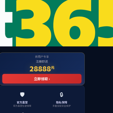
企业文化
人力资源
所在位置：
首页
>
网站地图