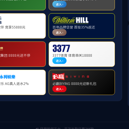
行业动态
经验交流
专题专栏
开发项目
政策法规
员工风采
企业内刊
企业歌曲